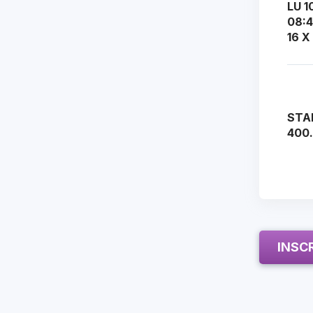
LU 1
08:
16 X
STA
400
INSC