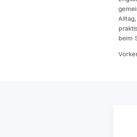
gemein
Alltag
prakti
beim 
Vorken