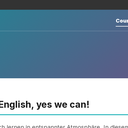
Cou
 English, yes we can!
ch lernen in entspannter Atmosphäre. In diese