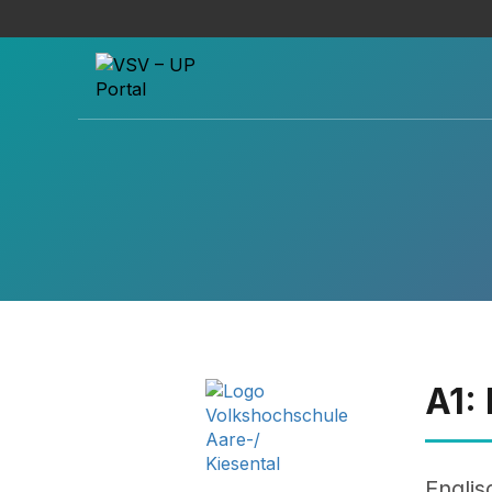
A1:
Englis