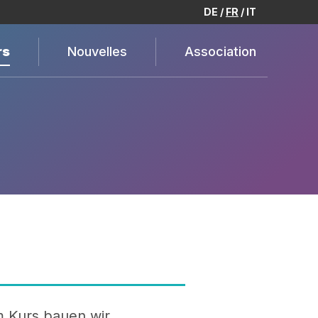
DE
FR
IT
rs
Nouvelles
Association
m Kurs bauen wir