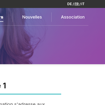
DE
FR
IT
rs
Nouvelles
Association
 1
rmation s'adresse aux