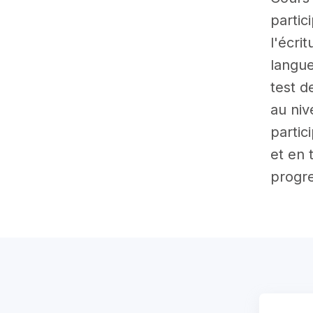
partic
l'écri
langue
test d
au niv
partic
et en 
progre