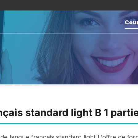
Cou
çais standard light B 1 partie
de langue français standard light L'offre de fo