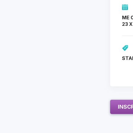
ME 0
23 X
STA
INSC