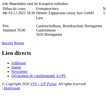
Alle Materialien sind im Kurspreis enthalten.
Début du cours
Formateur/trice
N
Me 03.12.2025 18:30
Désirée Zappacosta creazy box GmbH
3 
Lieu
Prix
Gartenschulhaus, Bezirksschule Bremgarten
Standard 70.00
Gartenstrasse
5620 Bremgarten
Inscrire
Retour
Lien directs
Adhésion
Statuts
Newsletter
Déclaration de confidentialité AUPS
© Copyright 2026
VSV – UP Portal
. All rights reserved
|
Impressum