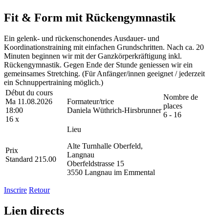
Fit & Form mit Rückengymnastik
Ein gelenk- und rückenschonendes Ausdauer- und
Koordinationstraining mit einfachen Grundschritten. Nach ca. 20
Minuten beginnen wir mit der Ganzkörperkräftigung inkl.
Rückengymnastik. Gegen Ende der Stunde geniessen wir ein
gemeinsames Stretching. (Für Anfänger/innen geeignet / jederzeit
ein Schnuppertraining möglich.)
Début du cours
Nombre de
Ma 11.08.2026
Formateur/trice
places
18:00
Daniela Wüthrich-Hirsbrunner
6 - 16
16 x
Lieu
Alte Turnhalle Oberfeld,
Prix
Langnau
Standard 215.00
Oberfeldstrasse 15
3550 Langnau im Emmental
Inscrire
Retour
Lien directs