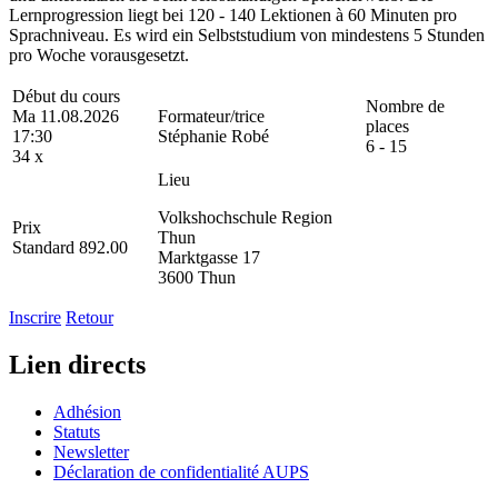
Lernprogression liegt bei 120 - 140 Lektionen à 60 Minuten pro
Sprachniveau. Es wird ein Selbststudium von mindestens 5 Stunden
pro Woche vorausgesetzt.
Début du cours
Nombre de
Ma 11.08.2026
Formateur/trice
places
17:30
Stéphanie Robé
6 - 15
34 x
Lieu
Volkshochschule Region
Prix
Thun
Standard 892.00
Marktgasse 17
3600 Thun
Inscrire
Retour
Lien directs
Adhésion
Statuts
Newsletter
Déclaration de confidentialité AUPS