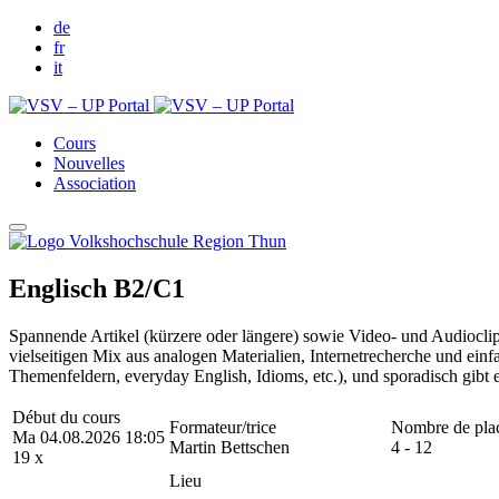
de
fr
it
Cours
Nouvelles
Association
Englisch B2/C1
Spannende Artikel (kürzere oder längere) sowie Video- und Audioclip
vielseitigen Mix aus analogen Materialien, Internetrecherche und ein
Themenfeldern, everyday English, Idioms, etc.), und sporadisch gibt
Début du cours
Formateur/trice
Nombre de pla
Ma 04.08.2026 18:05
Martin Bettschen
4 - 12
19 x
Lieu