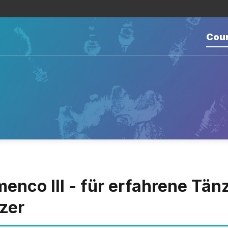
Cou
menco III - für erfahrene Tä
zer