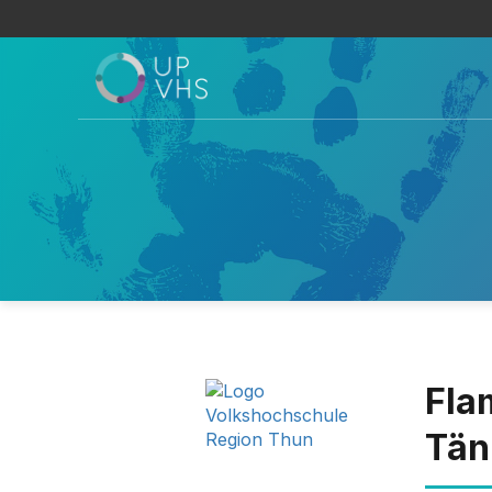
Fla
Tän