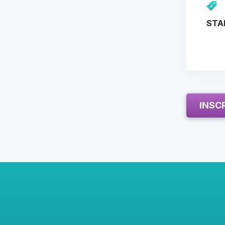
STA
INSC