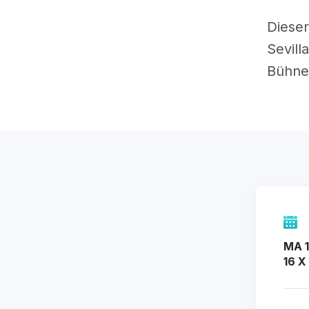
Dieser
Sevil
Bühne
MA 1
16 X