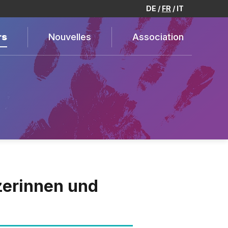
DE
FR
IT
rs
Nouvelles
Association
nzerinnen und