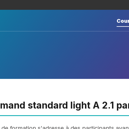
Cou
emand standard light A 2.1 par
e de formation s'adresse à des participants ayant