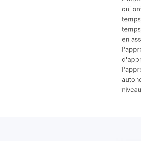
qui on
temps 
temps.
en ass
l'appr
d'appr
l'appr
autono
niveau