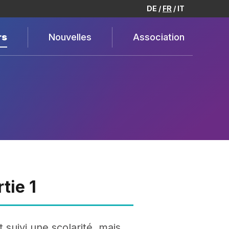
DE
FR
IT
rs
Nouvelles
Association
tie 1
 suivi une scolarité, mais