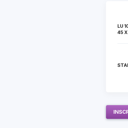
LU 1
45 X
STA
INSC