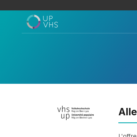
All
L'offr