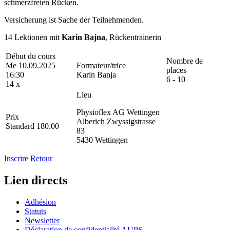
schmerzfreien Rücken.
Versicherung ist Sache der Teilnehmenden.
14 Lektionen mit
Karin Bajna
, Rückentrainerin
Début du cours
Nombre de
Me 10.09.2025
Formateur/trice
places
16:30
Karin Banja
6 - 10
14 x
Lieu
Physioflex AG Wettingen
Prix
Alberich Zwyssigstrasse
Standard 180.00
83
5430 Wettingen
Inscrire
Retour
Lien directs
Adhésion
Statuts
Newsletter
Déclaration de confidentialité AUPS