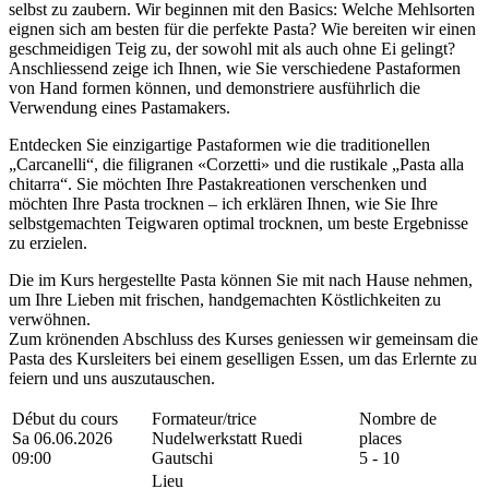
selbst zu zaubern. Wir beginnen mit den Basics: Welche Mehlsorten
eignen sich am besten für die perfekte Pasta? Wie bereiten wir einen
geschmeidigen Teig zu, der sowohl mit als auch ohne Ei gelingt?
Anschliessend zeige ich Ihnen, wie Sie verschiedene Pastaformen
von Hand formen können, und demonstriere ausführlich die
Verwendung eines Pastamakers.
Entdecken Sie einzigartige Pastaformen wie die traditionellen
„Carcanelli“, die filigranen «Corzetti» und die rustikale „Pasta alla
chitarra“. Sie möchten Ihre Pastakreationen verschenken und
möchten Ihre Pasta trocknen – ich erklären Ihnen, wie Sie Ihre
selbstgemachten Teigwaren optimal trocknen, um beste Ergebnisse
zu erzielen.
Die im Kurs hergestellte Pasta können Sie mit nach Hause nehmen,
um Ihre Lieben mit frischen, handgemachten Köstlichkeiten zu
verwöhnen.
Zum krönenden Abschluss des Kurses geniessen wir gemeinsam die
Pasta des Kursleiters bei einem geselligen Essen, um das Erlernte zu
feiern und uns auszutauschen.
Début du cours
Formateur/trice
Nombre de
Sa 06.06.2026
Nudelwerkstatt Ruedi
places
09:00
Gautschi
5 - 10
Lieu