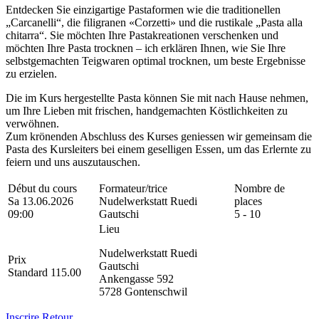
Entdecken Sie einzigartige Pastaformen wie die traditionellen
„Carcanelli“, die filigranen «Corzetti» und die rustikale „Pasta alla
chitarra“. Sie möchten Ihre Pastakreationen verschenken und
möchten Ihre Pasta trocknen – ich erklären Ihnen, wie Sie Ihre
selbstgemachten Teigwaren optimal trocknen, um beste Ergebnisse
zu erzielen.
Die im Kurs hergestellte Pasta können Sie mit nach Hause nehmen,
um Ihre Lieben mit frischen, handgemachten Köstlichkeiten zu
verwöhnen.
Zum krönenden Abschluss des Kurses geniessen wir gemeinsam die
Pasta des Kursleiters bei einem geselligen Essen, um das Erlernte zu
feiern und uns auszutauschen.
Début du cours
Formateur/trice
Nombre de
Sa 13.06.2026
Nudelwerkstatt Ruedi
places
09:00
Gautschi
5 - 10
Lieu
Nudelwerkstatt Ruedi
Prix
Gautschi
Standard 115.00
Ankengasse 592
5728 Gontenschwil
Inscrire
Retour