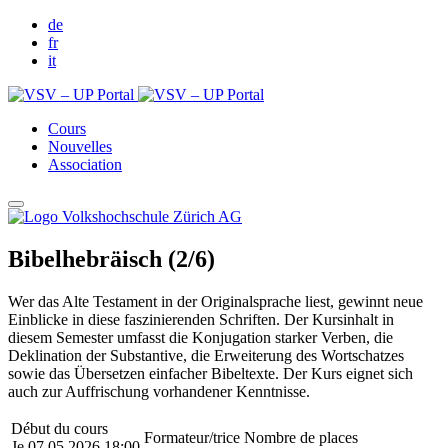
de
fr
it
Cours
Nouvelles
Association
Bibelhebräisch (2/6)
Wer das Alte Testament in der Originalsprache liest, gewinnt neue
Einblicke in diese faszinierenden Schriften. Der Kursinhalt in
diesem Semester umfasst die Konjugation starker Verben, die
Deklination der Substantive, die Erweiterung des Wortschatzes
sowie das Übersetzen einfacher Bibeltexte. Der Kurs eignet sich
auch zur Auffrischung vorhandener Kenntnisse.
Début du cours
Formateur/trice
Nombre de places
Je 07.05.2026 18:00