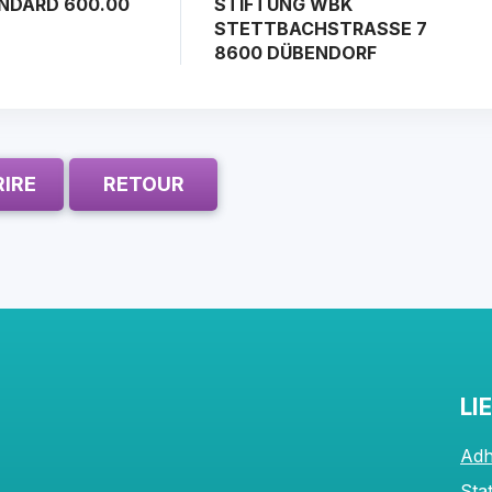
NDARD 600.00
STIFTUNG WBK
STETTBACHSTRASSE 7
8600 DÜBENDORF
RIRE
RETOUR
LI
Adh
Sta