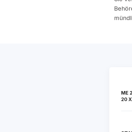
Behörd
mündli
ME 2
20 X