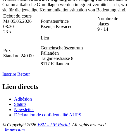
Grammatikalische Grundlagen werden integriert vermittelt – da, wo
sie für die jeweilige Kommunikationssituation von Bedeutung sind.
Début du cours
Nombre de
Ma 05.05.2026
Formateur/trice
places
08:30
Ksenija Kovacec
9 - 14
23 x
Lieu
Gemeinschaftszentrum
Prix
Fällanden
Standard 240.00
Talgartenstrasse 8
8117 Fällanden
Inscrire
Retour
Lien directs
Adhésion
Statuts
Newsletter
Déclaration de confidentialité AUPS
© Copyright 2026
VSV – UP Portal
. All rights reserved
|
Impressum