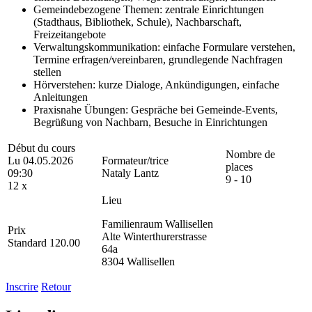
Gemeindebezogene Themen: zentrale Einrichtungen
(Stadthaus, Bibliothek, Schule), Nachbarschaft,
Freizeitangebote
Verwaltungskommunikation: einfache Formulare verstehen,
Termine erfragen/vereinbaren, grundlegende Nachfragen
stellen
Hörverstehen: kurze Dialoge, Ankündigungen, einfache
Anleitungen
Praxisnahe Übungen: Gespräche bei Gemeinde-Events,
Begrüßung von Nachbarn, Besuche in Einrichtungen
Début du cours
Nombre de
Lu 04.05.2026
Formateur/trice
places
09:30
Nataly Lantz
9 - 10
12 x
Lieu
Familienraum Wallisellen
Prix
Alte Winterthurerstrasse
Standard 120.00
64a
8304 Wallisellen
Inscrire
Retour